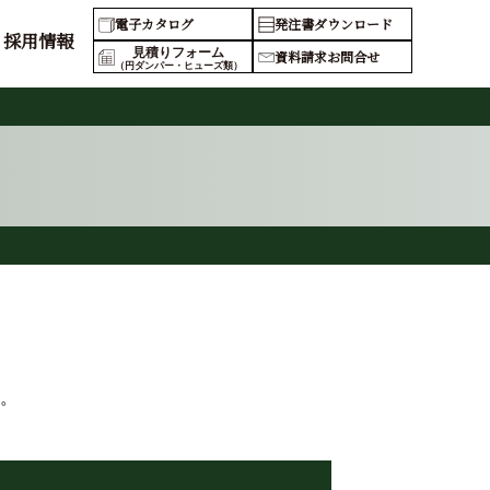
電子カタログ
発注書ダウンロード
採用情報
見積りフォーム
資料請求お問合せ
（円ダンパー・ヒューズ類）
。