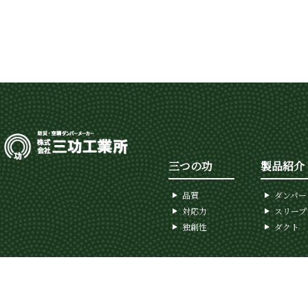
三つの功
製品紹介
品質
ダンパー
対応力
スリープ
独創性
ダクト