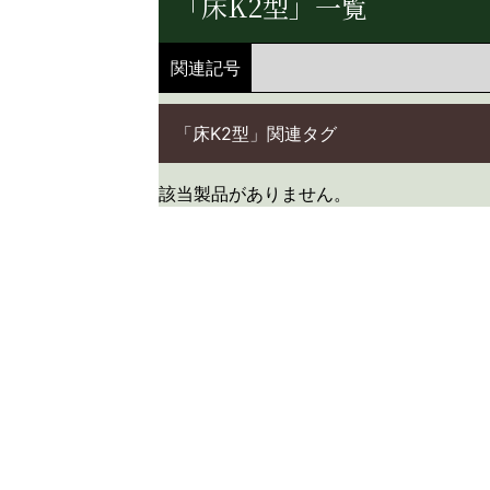
「床K2型」一覧
関連記号
「床K2型」関連タグ
該当製品がありません。