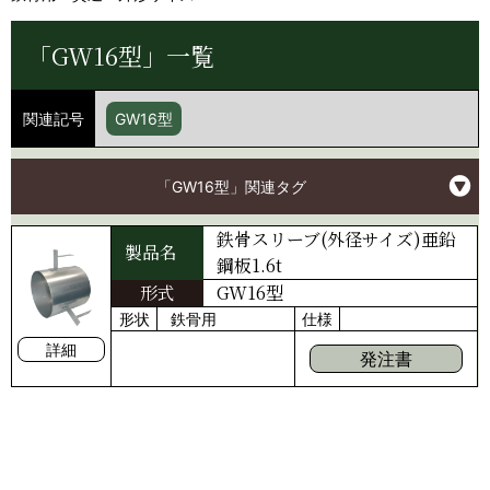
「GW16型」一覧
関連記号
GW16型
「GW16型」関連タグ
鉄骨スリーブ(外径サイズ)亜鉛
製品名
鋼板1.6t
形式
GW16型
形状
鉄骨用
仕様
詳細
発注書