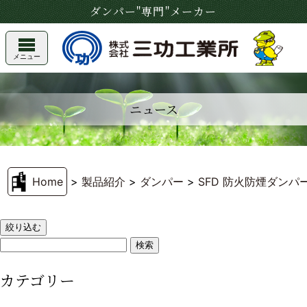
ダンパー"専門"メーカー
メニュー
ニュース
Home
>
製品紹介
>
ダンパー
>
SFD 防火防煙ダンパ
絞り込む
カテゴリー