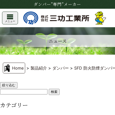
ダンパー"専門"メーカー
メニュー
ニュース
Home
>
製品紹介
>
ダンパー
>
SFD 防火防煙ダンパ
絞り込む
カテゴリー