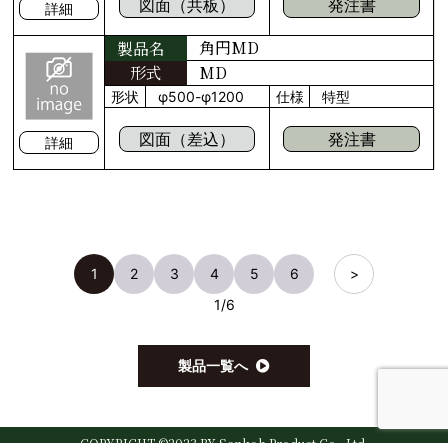
図面（共板）
発注書
詳細
角円MD
製品名
形式
MD
形状
φ500-φ1200
仕様
特型
図面（差込）
発注書
詳細
1
2
3
4
5
6
>
1
/
6
製品一覧へ
COPYRIGHT ©2023 BY Sankoh Product Co., Ltd.