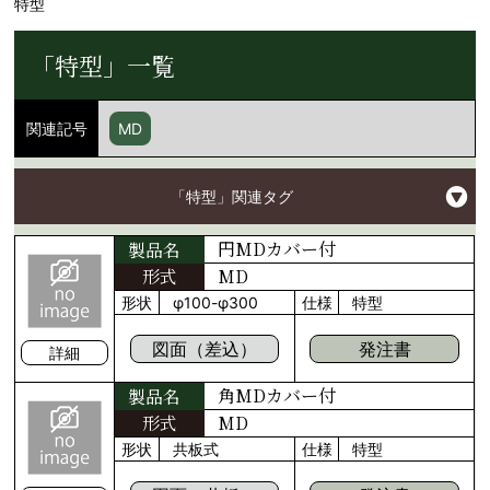
特型
「特型」一覧
関連記号
MD
「特型」関連タグ
円MDカバー付
製品名
形式
MD
形状
φ100-φ300
仕様
特型
図面（差込）
発注書
詳細
角MDカバー付
製品名
形式
MD
形状
共板式
仕様
特型