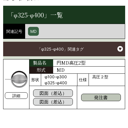
「φ325-φ400」一覧
関連記号
MD
「φ325-φ400」関連タグ
円MD高圧2型
製品名
形式
MD
φ100-φ300
高圧２型
形状
仕様
φ325-φ400
図面（差込）
詳細
発注書
図面（差込）