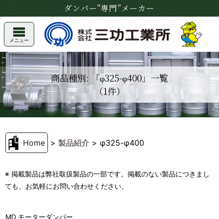
ダンパー"専門"メーカー
メニュー
商品種別: 「φ325-φ400」一覧
（1件）
Home
>
製品紹介
>
φ325-φ400
※ 掲載製品は弊社取扱製品の一部です。掲載のない製品につきまし
ても、お気軽にお問い合わせください。
MD モーターダンパー