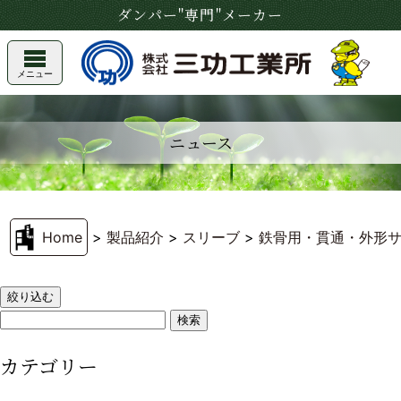
ダンパー"専門"メーカー
メニュー
ニュース
Home
>
製品紹介
>
スリーブ
>
鉄骨用・貫通・外形
絞り込む
カテゴリー