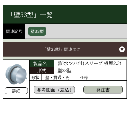
「壁33型」一覧
関連記号
壁33型
「壁33型」関連タグ
(防水ツバ付)スリーブ 板厚2.3t
製品名
形式
壁33型
形状
壁・貫通・円
仕様
参考図面（差込）
発注書
詳細