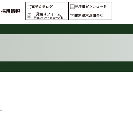
電子カタログ
発注書ダウンロード
採用情報
見積りフォーム
資料請求お問合せ
（円ダンパー・ヒューズ類）
。