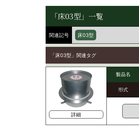
「床03型」一覧
関連記号
床03型
「床03型」関連タグ
製品名
形式
詳細