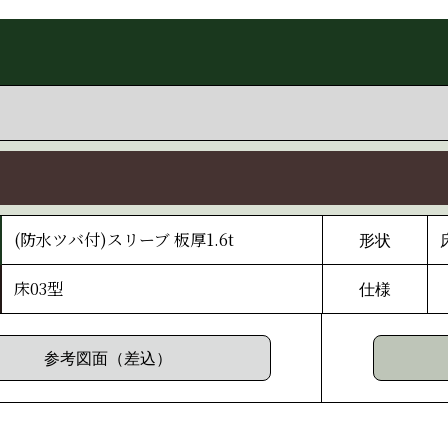
(防水ツバ付)スリーブ 板厚1.6t
形状
床03型
仕様
参考図面（差込）