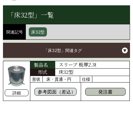
「床32型」一覧
関連記号
床32型
「床32型」関連タグ
スリーブ 板厚2.3t
製品名
形式
床32型
形状
床・貫通・円
仕様
参考図面（差込）
発注書
詳細