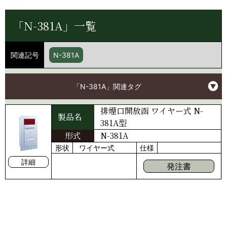
「N-381A」一覧
関連記号
N-381A
「N-381A」関連タグ
排煙口開放函 ワイヤー式 N-
製品名
381A型
形式
N-381A
形状
ワイヤー式
仕様
詳細
発注書