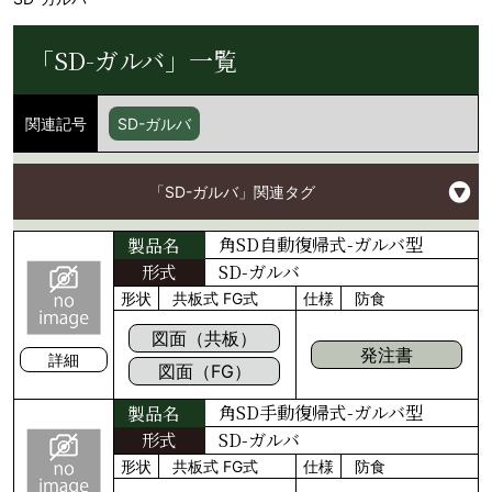
「SD-ガルバ」一覧
関連記号
SD-ガルバ
「SD-ガルバ」関連タグ
角SD自動復帰式-ガルバ型
製品名
形式
SD-ガルバ
形状
共板式
FG式
仕様
防食
図面（共板）
発注書
詳細
図面（FG）
角SD手動復帰式-ガルバ型
製品名
形式
SD-ガルバ
形状
共板式
FG式
仕様
防食