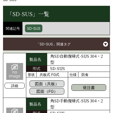
「SD-SUS」一覧
関連記号
SD-SUS
「SD-SUS」関連タグ
角SD自動復帰式-SUS 304・2
製品名
型
形式
SD-SUS
形状
共板式
FG式
仕様
防食
図面（共板）
詳細
発注書
図面（FG）
角SD手動復帰式-SUS 304・2
製品名
型