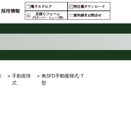
電子カタログ
発注書ダウンロード
採用情報
見積りフォーム
資料請求お問合せ
（円ダンパー・ヒューズ類）
パ
>
手動復帰
>
角SFD手動復帰式-T
式
型