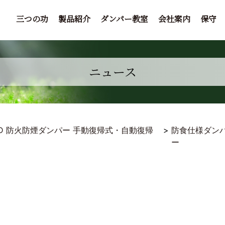
三つの功
製品紹介
ダンパー教室
会社案内
保守
ニュース
FD 防火防煙ダンパー 手動復帰式・自動復帰
>
防食仕様ダン
ー