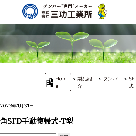
ダンパー"専門"メーカー
Hom
>
製品紹
>
ダンパ
>
S
e
介
ー
式
2023年1月31日
角SFD手動復帰式-T型