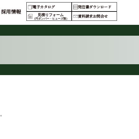
電子カタログ
発注書ダウンロード
採用情報
見積りフォーム
資料請求お問合せ
（円ダンパー・ヒューズ類）
。