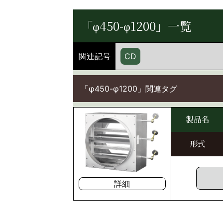
「φ450-φ1200」一覧
関連記号
CD
「φ450-φ1200」関連タグ
製品名
形式
詳細