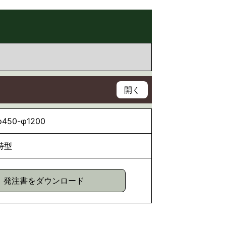
φ450-φ1200
特型
発注書をダウンロード