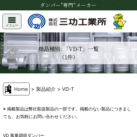
ダンパー"専門"メーカー
メニュー
商品種別: 「VD-T」一覧
（1件）
Home
>
製品紹介
>
VD-T
※ 掲載製品は弊社取扱製品の一部です。掲載のない製品につきまし
ても、お気軽にお問い合わせください。
VD 風量調節ダンパー