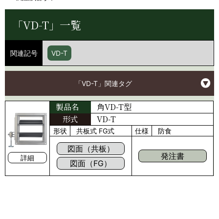
「VD-T」一覧
関連記号
VD-T
「VD-T」関連タグ
角VD-T型
製品名
形式
VD-T
形状
共板式
FG式
仕様
防食
図面（共板）
発注書
詳細
図面（FG）