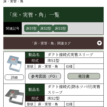
床・実管・角
「床・実管・角」一覧
関連記号
床S1型
床S2型
床S3型
「床・実管・角」関連タグ
ダクト接続式実管スリーブ
製品名
形式
床S1型
形状
床・実管・角
仕様
参考図面（FG）
発注書
詳細
ダクト接続式(防水ツバ付)実管
製品名
スリーブ
形式
床S2型
形状
床・実管・角
仕様