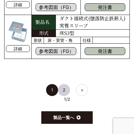
詳細
参考図面（FG）
発注書
ダクト接続式(墜落防止鉄筋入)
製品名
実管スリーブ
形式
床S3型
形状
床・実管・角
仕様
詳細
参考図面（FG）
発注書
1
2
>
1
/
2
製品一覧へ