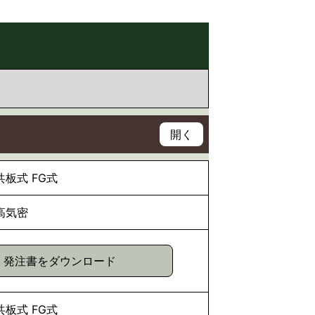
共板式
FG式
高気密
発注書をダウンロード
共板式
FG式