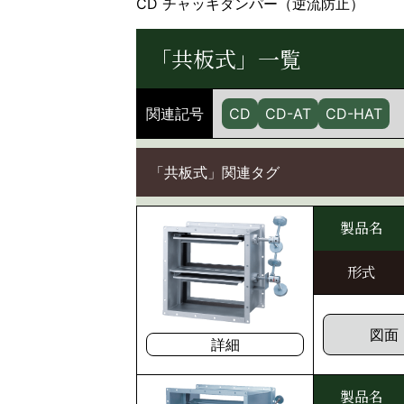
CD チャッキダンパー（逆流防止）
「共板式」一覧
関連記号
CD
CD-AT
CD-HAT
「共板式」関連タグ
製品名
形式
図面
詳細
製品名