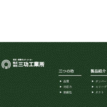
三つの功
製品紹介
品質
ダンパー
対応力
スリープ
独創性
ダクト