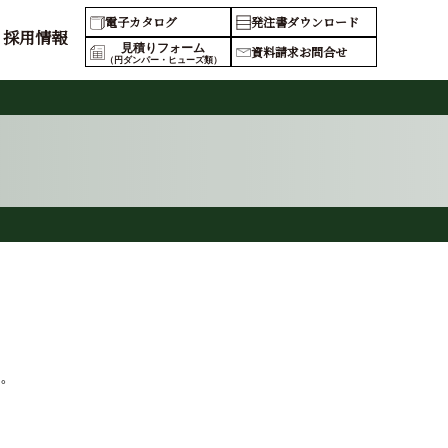
電子カタログ
発注書ダウンロード
採用情報
見積りフォーム
資料請求お問合せ
（円ダンパー・ヒューズ類）
。