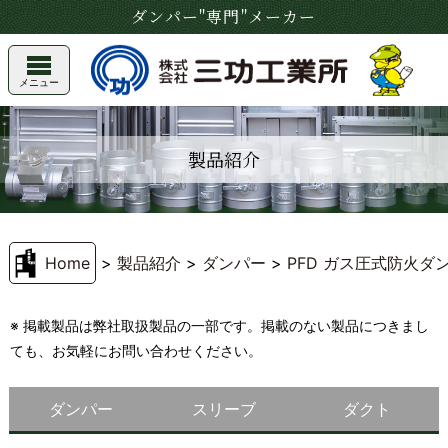
ダンパー"専門"メーカー
メニュー
製品紹介
Home
>
製品紹介
>
ダンパー
>
PFD ガス圧式防火ダ
※ 掲載製品は弊社取扱製品の一部です。掲載のない製品につきまし
ても、お気軽にお問い合わせください。
ダンパー
スリーブ
ダクト