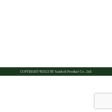
COPYRIGHT ©2023 BY Sankoh Product Co., Ltd.