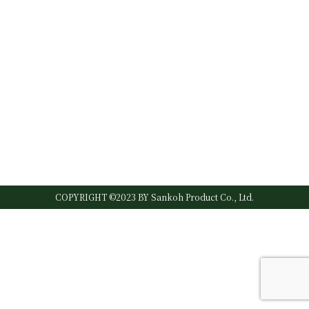
COPYRIGHT ©2023 BY Sankoh Product Co., Ltd.