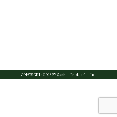
COPYRIGHT ©2023 BY Sankoh Product Co., Ltd.