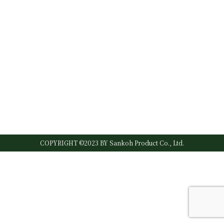
COPYRIGHT ©2023 BY Sankoh Product Co., Ltd.